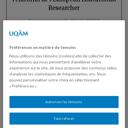
Researcher
Posted on
janvier 28, 2026
by
EREST
Dans le dernier numéro de la revue The European
Educational Researcher, le directeur de l’EREST, Patrice
Préférences en matière de témoins
Potvin, signe un éditorial intitulé: Beyond applicability:
Rethinking how educational research serves practice. Il y
Nous utilisons des témoins (cookies) afin de collecter des
rappelle qu’on attend de plus en plus de la recherche en
informations qui nous permettent d’améliorer votre
éducation qu’elle démontre sa valeur pour la pratique, mais
expérience sur le site, de vous proposer des contenus vidéo,
ce que cette valeur…
d’analyser les statistiques de fréquentation, etc. Vous
pouvez personnaliser votre choix en sélectionnant
« Préférences ».
Read more
Autoriser les témoins
Tout refuser