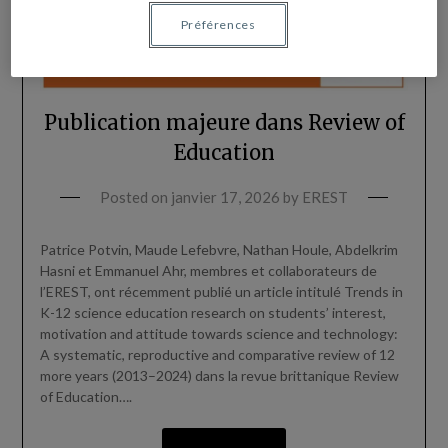
Préférences
Publication majeure dans Review of
Education
Posted on
janvier 17, 2026
by
EREST
Patrice Potvin, Maude Lefebvre, Nathan Houle, Abdelkrim
Hasni et Emmanuel Ahr, membres et collaborateurs de
l’EREST, ont récemment publié un article intitulé Trends in
K-12 science education research on students’ interest,
motivation and attitude towards science and technology:
A systematic, reproductive and comparative review of 12
more years (2013–2024) dans la revue brittanique Review
of Education….