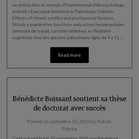
un article dans le Journal of Experimental child psychology.
Intitulé « Executive functions in Palestinian Children:
Effects of chronic conflict and psychosocial factors« ,
l’étude a examiné les fonctions exécutives fondamentales
(mémoire de travail, contrôle inhibiteur et flexibilité
cognitive) chez des garçons palestiniens âgés de 9 à 11…
Read more
Bénédicte Boissard soutient sa thèse
de doctorat avec succès
Posted on
septembre 25, 2025
by
Potvin,
Patrice
C’est aujourd’hui le 25 septembre 2025 que Bénédicte