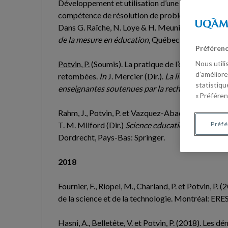
Développement et utilisation d’une simulation info
compétence de résolution de problèmes d’élèves e
Dans G. Raîche, N. Loye & H. Meunier (Dir.).
Des m
de la mesure en éducation
, Québec : Presses de 
Préférenc
Nous utili
Potvin, P.
(Soumis). La pratique de l’enseignement 
d’améliore
retombées.
In
J. Mercier (Dir.).
La littératie de r
statistiqu
enseignantes soutenues par la recherche
.
« Préféren
Rahm, J., Potvin, P. et Vazquez-Abad, J. (Sous pr
Préf
T. M. Milford (Dir.)
Science education in Canada: 
Dordrecht, Pays-Bas: Springer.
2018
Fournier, F., Riopel, M., Charland, P. et Potvin, P.
de la science et de la technologie. Montréal: ERE
Hasni, A., Belletête, V. et Potvin, P. (2018). Les d