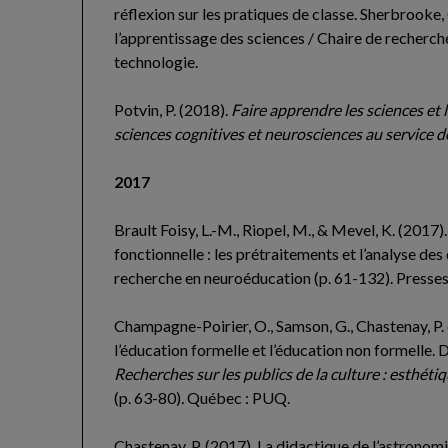
réflexion sur les pratiques de classe. Sherbrooke
l’apprentissage des sciences / Chaire de recherche 
technologie.
Potvin, P. (2018).
Faire apprendre les sciences et l
sciences cognitives et neurosciences au service de
2017
Brault Foisy, L.-M.
, Riopel, M., & Mevel, K. (2017)
fonctionnelle : les prétraitements et l’analyse de
recherche en neuroéducation (p. 61-132). Presses
Champagne-Poirier, O., Samson, G., Chastenay, P. 
l’éducation formelle et l’éducation non formelle. D
Recherches sur les publics de la culture : esthé
(p. 63-80)
.
Québec : PUQ.
Chastenay, P. (2017). La didactique de l’astronomie