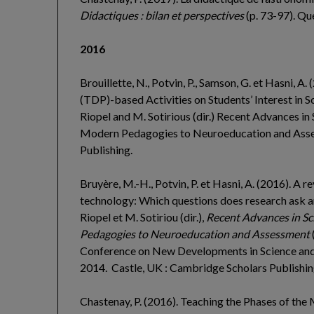
Didactiques : bilan et perspectives
(p. 73-97). Q
2016
Brouillette, N., Potvin, P., Samson, G. et Hasni, 
(TDP)-based Activities on Students’ Interest in 
Riopel and M. Sotirious (dir.) Recent Advances i
Modern Pedagogies to Neuroeducation and Asse
Publishing.
Bruyère, M.-H., Potvin, P. et Hasni, A. (2016).
A re
technology: Which questions does research ask 
Riopel et M. Sotiriou (dir.),
Recent Advances in S
Pedagogies to Neuroeducation and Assessment
Conference on New Developments in Science and
2014. Castle, UK : Cambridge Scholars Publishin
Chastenay, P. (2016). Teaching the Phases of the 