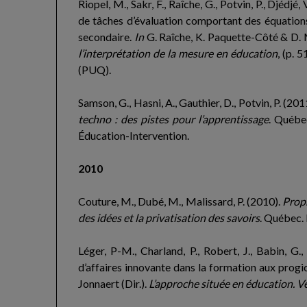
Riopel, M., Sakr, F., Raîche, G., Potvin, P., Djédjé
de tâches d’évaluation comportant des équation
secondaire.
In
G. Raîche, K. Paquette-Côté & D. M
l’interprétation de la mesure en éducation
, (p. 
(PUQ).
Samson, G., Hasni, A., Gauthier, D., Potvin, P. (201
techno : des pistes pour l’apprentissage
. Québe
Éducation-Intervention.
2010
Couture, M., Dubé, M., Malissard, P. (2010).
Propr
des idées et la privatisation des savoirs
. Québec. 
Léger, P-M., Charland, P., Robert, J., Babin, G.
d’affaires innovante dans la formation aux progic
Jonnaert (Dir.).
L’approche située en éducation. V