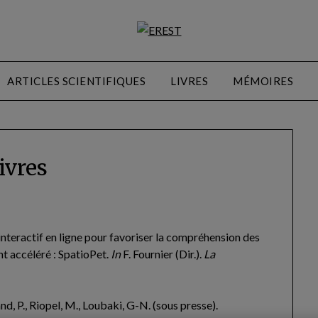
ARTICLES SCIENTIFIQUES
LIVRES
MÉMOIRES
ivres
eu interactif en ligne pour favoriser la compréhension des
 accéléré : SpatioPet.
In
F. Fournier (Dir.).
La
nd, P., Riopel, M., Loubaki, G-N. (sous presse).