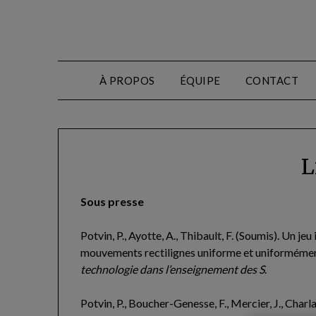
Skip
to
content
À PROPOS
ÉQUIPE
CONTACT
L
Sous presse
Potvin, P., Ayotte, A., Thibault, F. (Soumis). Un j
mouvements rectilignes uniforme et uniformément
technologie dans l’enseignement des S
.
Potvin, P., Boucher-Genesse, F., Mercier, J., Charla