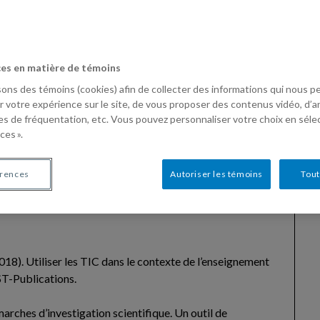
rmatisée adisciplinaire pour l’évaluation de la
n fin de parcours secondaire en science et technologie.
écanismes pour assurer la validité de l’interprétation
l’Université du Québec.
es en matière de témoins
sons des témoins (cookies) afin de collecter des informations qui nous 
soutenue par la recherche : enjeux, défis et
r votre expérience sur le site, de vous proposer des contenus vidéo, d’a
echerche chez les enseignants: pour des pratiques
es de fréquentation, etc. Vous pouvez personnaliser votre choix en sél
ces ».
esse). Science Education in Québec. Dans C. D. Tippett &
érences
Autoriser les témoins
Tout
Consistencies, commonalities, and distinctions.
 (2018). Utiliser les TIC dans le contexte de l’enseignement
ST-Publications.
émarches d’investigation scientifique. Un outil de