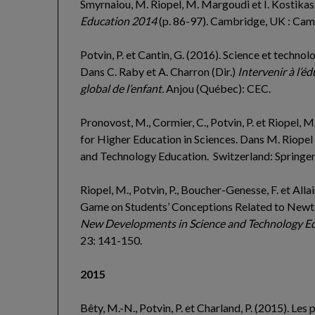
Smyrnaiou, M. Riopel, M. Margoudi et I. Kostikas (
Education 2014
(p. 86-97). Cambridge, UK : Cam
Potvin, P. et Cantin, G. (2016). Science et technol
Dans C. Raby et A. Charron (Dir.)
Intervenir à l’é
global de l’enfant.
Anjou (Québec): CEC.
Pronovost, M., Cormier, C., Potvin, P. et Riopel, 
for Higher Education in Sciences. Dans M. Riope
and Technology Education. Switzerland: Springer 
Riopel, M., Potvin, P., Boucher-Genesse, F. et Al
Game on Students’ Conceptions Related to Newto
New Developments in Science and Technology E
23: 141-150.
2015
Bêty, M.-N., Potvin, P. et Charland, P. (2015). Le