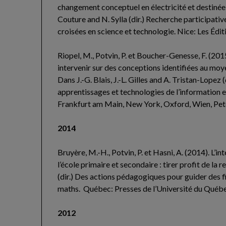
changement conceptuel en électricité et destinée
Couture and N. Sylla (dir.) Recherche participativ
croisées en science et technologie. Nice: Les Édi
Riopel, M., Potvin, P. et Boucher-Genesse, F. (2
intervenir sur des conceptions identifiées au moy
Dans J.-G. Blais, J.-L. Gilles and A. Tristan-Lopez 
apprentissages et technologies de l’information et
Frankfurt am Main, New York, Oxford, Wien, Pet
2014
Bruyère, M.-H., Potvin, P. et Hasni, A. (2014). L’in
l’école primaire et secondaire : tirer profit de l
(dir.) Des actions pédagogiques pour guider des fi
maths. Québec: Presses de l’Université du Québe
2012