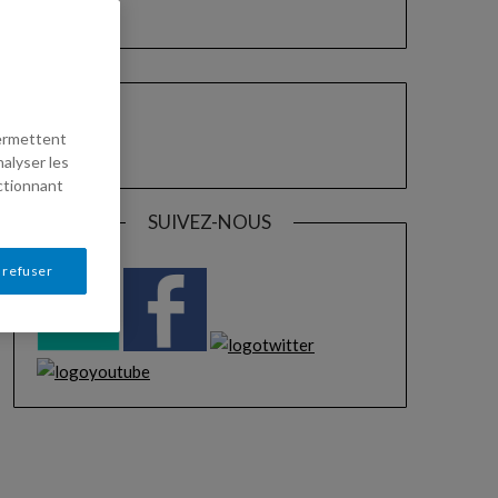
permettent
nalyser les
ectionnant
SUIVEZ-NOUS
 refuser