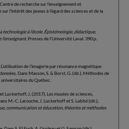
, Centre de recherche sur l’enseignement et
sur l’intérêt des jeunes à l’égard des sciences et de la
a technologie à l’école. Épistémologie, didactique,
 l’enseignant.
Presses de l’Université Laval. 390 p.
.
L’utilisation de l’imagerie par résonance magnétique
s données. Dans Masson, S. & Borst, G. (dir.), Méthodes de
 universitaires du Québec.
et Luckerhoff, J. (2017). Les musées de sciences,
ans M.-C. Larouche, J. Luckerhoff et S. Labbé (dir.),
tique, communication et éducation, théories et méthodes
. Dans S. El Euch, A. Groleau et G. Samson (dir.),