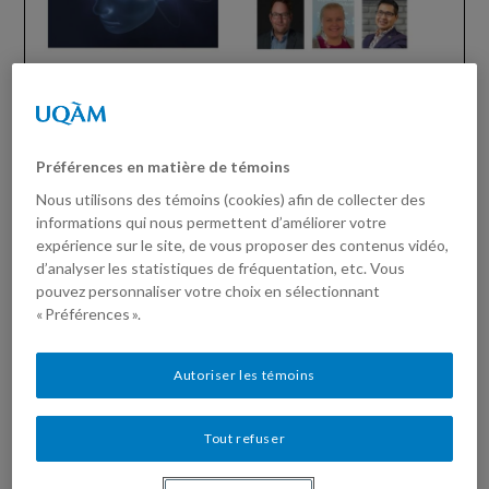
De nombreux membres et amis de
l’EREST collaborent à la publication
d’un article d’envergure dans la
Préférences en matière de témoins
revue Trends in Neuroscience and
Nous utilisons des témoins (cookies) afin de collecter des
Education
informations qui nous permettent d’améliorer votre
expérience sur le site, de vous proposer des contenus vidéo,
Posted on
juillet 24, 2025
by
Potvin,
d’analyser les statistiques de fréquentation, etc. Vous
Patrice
pouvez personnaliser votre choix en sélectionnant
« Préférences ».
Piloté par les professeurs Oktay Cem Adiguzel (UQTR) et
Patrice Potvin (UQAM), un récent article intitulé «
Belief in
Neuromyths Among Primary School Teachers: A Cross-
Autoriser les témoins
National Study of 11 Countries
» et publié dans la revue
Trends in Neuroscience and Education
, compare l’adhésion
des enseignant.es du primaire de 11 pays à des
Tout refuser
neuromythes populaires.