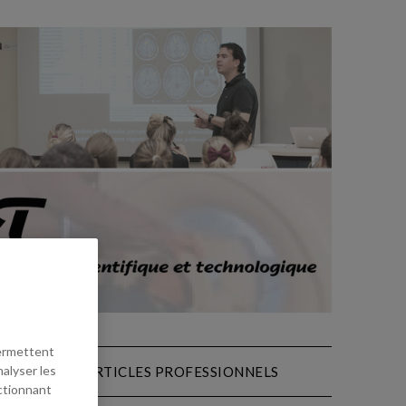
permettent
nalyser les
THÈSES
ARTICLES PROFESSIONNELS
ectionnant