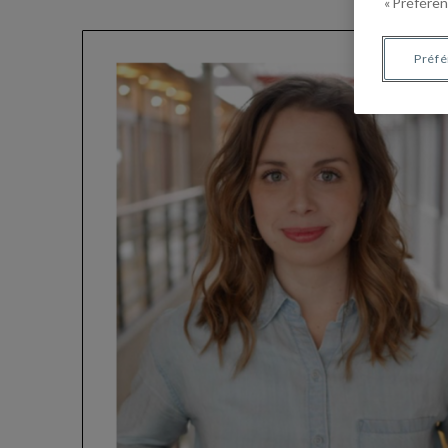
« Préféren
Préf