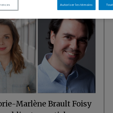
érences
Autoriser les témoins
Tout
orie-Marlène Brault Foisy