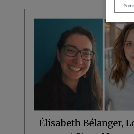
Préf
Élisabeth Bélanger, L