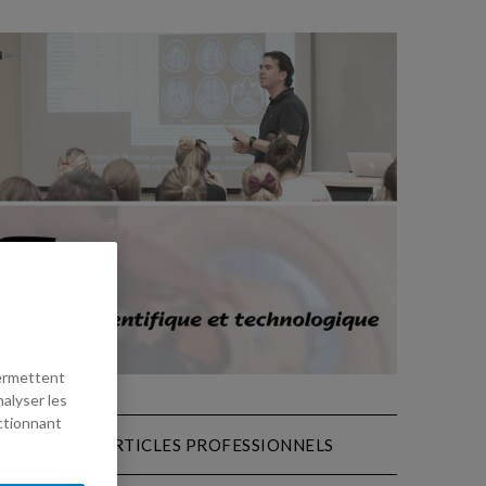
permettent
nalyser les
ectionnant
THÈSES
ARTICLES PROFESSIONNELS