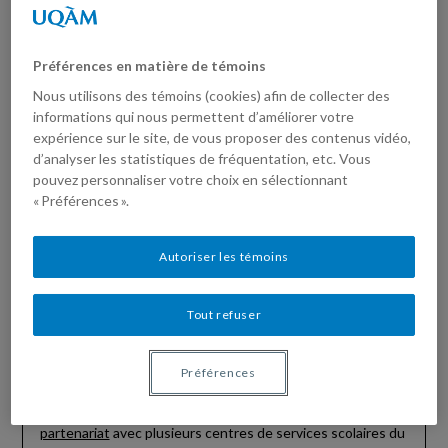
Préférences en matière de témoins
Nous utilisons des témoins (cookies) afin de collecter des
informations qui nous permettent d’améliorer votre
Patrice Potvin obtient 1,8 M $ du
expérience sur le site, de vous proposer des contenus vidéo,
CRSH pour un projet visant le
d’analyser les statistiques de fréquentation, etc. Vous
pouvez personnaliser votre choix en sélectionnant
développement et la réussite de la
« Préférences ».
formation scientifique au
secondaire
Autoriser les témoins
Posted on
août 31, 2023
by
Théoret,
Tout refuser
Maude
L’EREST est très heureuse d’annoncer que Patrice Potvin,
professeur au département de didactique à l’UQAM, a reçu
Préférences
un financement substantiel du Conseil de recherches en
sciences humaines pour diriger un projet qui sera réalisé en
partenariat
avec plusieurs centres de services scolaires du