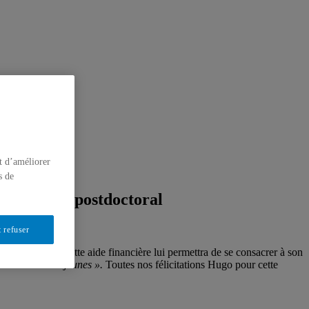
t d’améliorer
s de
on projet postdoctoral
 refuser
octorales. Cette aide financière lui permettra de se consacrer à son
mation chez les jeunes ».
Toutes nos félicitations Hugo pour cette