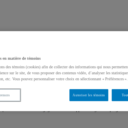
s en matière de témoins
ons des témoins (cookies) afin de collecter des informations qui nous permetten
ience sur le site, de vous proposer des contenus vidéo, d’analyser les statistique
on, etc. Vous pouvez personnaliser votre choix en sélectionnant « Préférences ».
ST, reçoit un financement du FRQSC pour s
érences
Autoriser les témoins
Tout
un financement de deux ans du FRQSC dans le cadre de ses études postd
tique éducative et du langage visuel sur l’apprentissage de la program